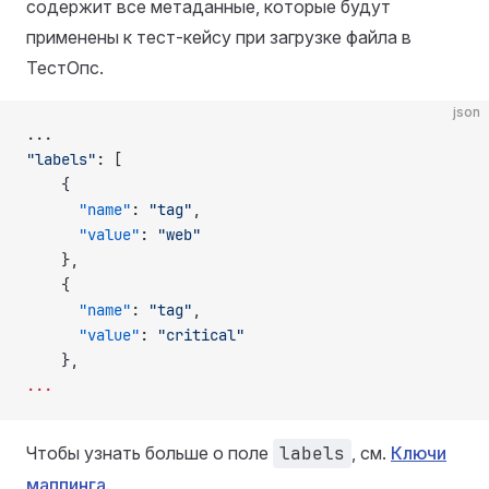
содержит все метаданные, которые будут
применены к тест-кейсу при загрузке файла в
ТестОпс.
json
...
"labels"
: [
    {
      "name"
: 
"tag"
,
      "value"
: 
"web"
    },
    {
      "name"
: 
"tag"
,
      "value"
: 
"critical"
    },
...
Чтобы узнать больше о поле
labels
, см.
Ключи
маппинга
.