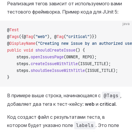
Реализация тегов зависит от используемого вами
тестового фреймворка. Пример кода для JUnit 5:
java
@
Test
@
Tags
({@
Tag
(
"web"
), @
Tag
(
"critical"
)})
@
DisplayName
(
"Creating new issue by an authorized use
public
 void
 shouldCreateIssue
() {
    steps.
openIssuesPage
(OWNER, REPO);
    steps.
createIssueWithTitle
(ISSUE_TITLE);
    steps.
shouldSeeIssueWithTitle
(ISSUE_TITLE);
}
В примере выше строка, начинающаяся с
@Tags
,
добавляет два тега к тест-кейсу:
web
и
critical
.
Код создаст файл с результатами теста, в
котором будет указано поле
labels
. Это поле