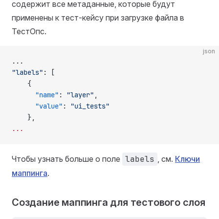
содержит все метаданные, которые будут
применены к тест-кейсу при загрузке файла в
ТестОпс.
json
...
"labels"
: [
    {
      "name"
: 
"layer"
,
      "value"
: 
"ui_tests"
    },
...
Чтобы узнать больше о поле
labels
, см.
Ключи
маппинга
.
Создание маппинга для тестового слоя