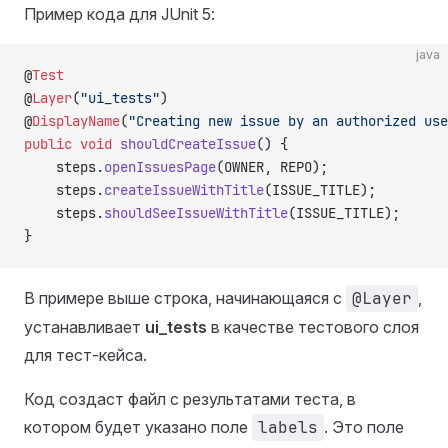
Пример кода для JUnit 5:
java
@
Test
@
Layer
(
"ui_tests"
)
@
DisplayName
(
"Creating new issue by an authorized use
public
 void
 shouldCreateIssue
() {
    steps.
openIssuesPage
(OWNER, REPO);
    steps.
createIssueWithTitle
(ISSUE_TITLE);
    steps.
shouldSeeIssueWithTitle
(ISSUE_TITLE);
}
В примере выше строка, начинающаяся с
@Layer
,
устанавливает
ui_tests
в качестве тестового слоя
для тест-кейса.
Код создаст файл с результатами теста, в
котором будет указано поле
labels
. Это поле