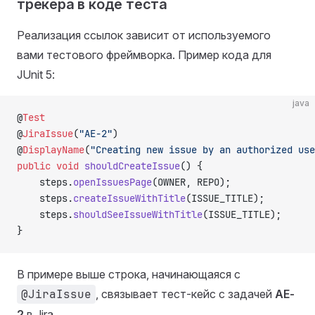
трекера в коде теста
Реализация ссылок зависит от используемого
вами тестового фреймворка. Пример кода для
JUnit 5:
java
@
Test
@
JiraIssue
(
"AE-2"
)
@
DisplayName
(
"Creating new issue by an authorized use
public
 void
 shouldCreateIssue
() {
    steps.
openIssuesPage
(OWNER, REPO);
    steps.
createIssueWithTitle
(ISSUE_TITLE);
    steps.
shouldSeeIssueWithTitle
(ISSUE_TITLE);
}
В примере выше строка, начинающаяся с
@JiraIssue
, связывает тест-кейс с задачей
AE-
2
в Jira.