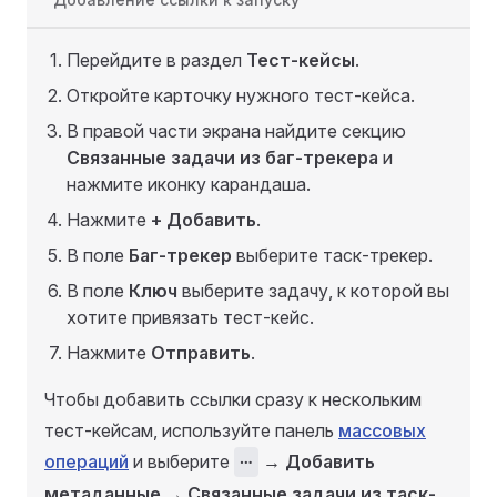
Перейдите в раздел
Тест-кейсы
.
Откройте карточку нужного тест-кейса.
В правой части экрана найдите секцию
Связанные задачи из баг-трекера
и
нажмите иконку карандаша.
Нажмите
+ Добавить
.
В поле
Баг-трекер
выберите таск-трекер.
В поле
Ключ
выберите задачу, к которой вы
хотите привязать тест-кейс.
Нажмите
Отправить
.
Чтобы добавить ссылки сразу к нескольким
тест-кейсам, используйте панель
массовых
операций
и выберите
⋯
→
Добавить
метаданные
→
Связанные задачи из таск-