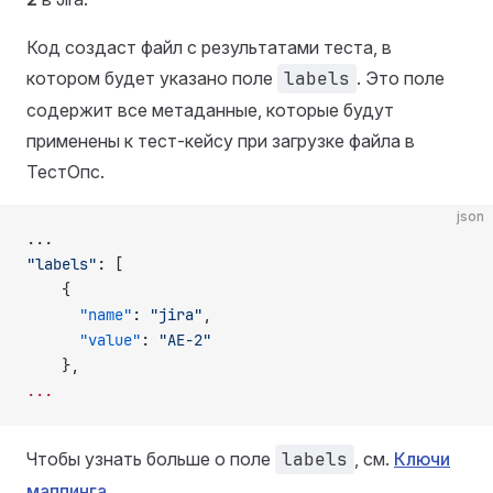
Код создаст файл с результатами теста, в
котором будет указано поле
labels
. Это поле
содержит все метаданные, которые будут
применены к тест-кейсу при загрузке файла в
ТестОпс.
json
...
"labels"
: [
    {
      "name"
: 
"jira"
,
      "value"
: 
"AE-2"
    },
...
Чтобы узнать больше о поле
labels
, см.
Ключи
маппинга
.