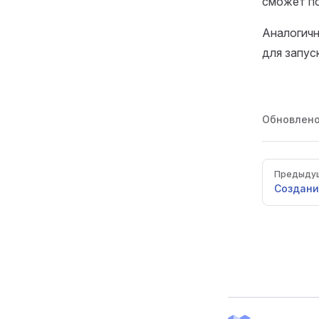
сможет по
Аналогичн
для запус
Обновлен
Pager
Предыдущ
Создан