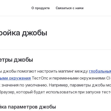
О продукте
Связаться с нами
Main Navigation
ройка джобы
етры джобы
ы джобы помогают настроить маппинг между
глобальны
ыми окружения
ТестОпс и переменными окружениями CI
х значения по умолчанию. Например, параметры джобы м
браузер, который будет использоваться при запуске тест
йка параметров джобы