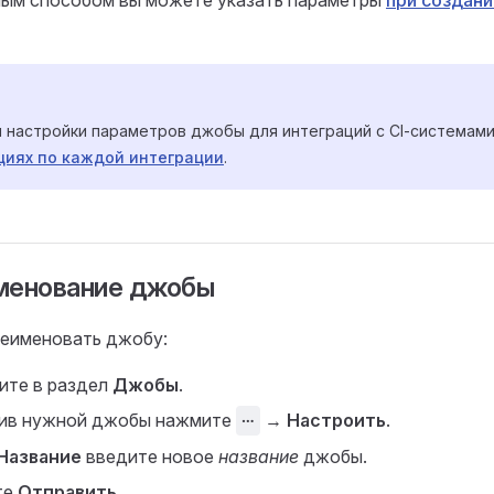
ным способом вы можете указать параметры
при создан
 настройки параметров джобы для интеграций с CI-системами
циях по каждой интеграции
.
менование джобы
реименовать джобу:
ите в раздел
Джобы
.
ив нужной джобы нажмите
⋯
→
Настроить
.
Название
введите новое
название
джобы.
те
Отправить
.