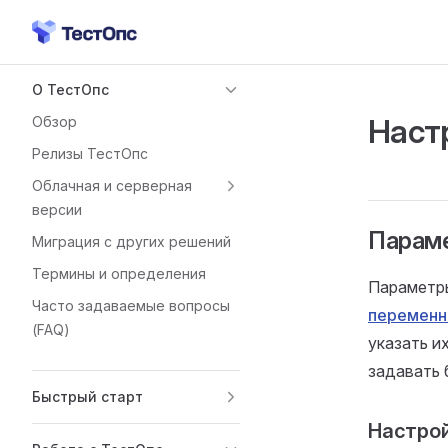
Skip to content
Sidebar Navigation
О ТестОпс
Наст
Обзор
Релизы ТестОпс
Облачная и серверная
версии
Парам
Миграция с других решений
Термины и определения
Параметр
Часто задаваемые вопросы
переменн
(FAQ)
указать и
задавать 
Быстрый старт
Настро