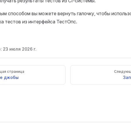
лучать результаты тестов из CI-системы.
ым способом вы можете вернуть галочку, чтобы исполь
ка тестов из интерфейса ТестОпс.
о:
23 июля 2026 г.
ая страница
Следующ
ие джобы
Зап