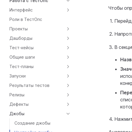
Работа с ТестОпс
Чтобы оп
Интерфейс
Роли в ТестОпс
Перейд
Проекты
Напрот
Дашборды
В секц
Тест-кейсы
Общие шаги
Назв
Тест-планы
Знач
испо
Запуски
конк
Результаты тестов
Пере
Релизы
спис
Дефекты
кото
Джобы
Нажми
Создание джобы