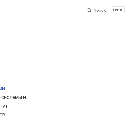
Поиск
K
ми
-системы и
огут
ов.