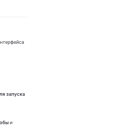
интерфейса
ля запуска
обы
и