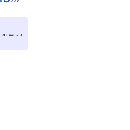
ии джобы
 описаны в