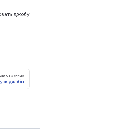
зовать джобу
ая страница
уск джобы