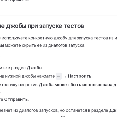
е джобы при запуске тестов
е используете конкретную джобу для запуска тестов из 
вы можете скрыть ее из диалогов запуска.
:
ите в раздел
Джобы
.
ив нужной джобы нажмите
⋯
→
Настроить
.
е галочку напротив
Джоба может быть использована д
.
те
Отправить
.
езнет из диалогов запусков, но останется в разделе
Дж