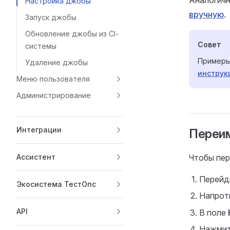
Аналогич
Настройка джобы
вручную
.
Запуск джобы
Обновление джобы из CI-
Совет
системы
Примеры
Удаление джобы
инструк
Меню пользователя
Администрирование
Интеграции
Переи
Ассистент
Чтобы пе
Перейд
Экосистема ТестОпс
Напрот
API
В поле
Нажми