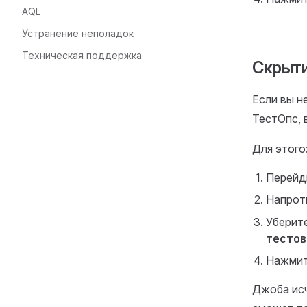
AQL
Устранение неполадок
Техническая поддержка
Скрыти
Если вы н
ТестОпс, 
Для этого
Перейд
Напрот
Уберит
тестов
Нажми
Джоба исч