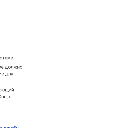
стеме.
ое должно
ие для
дающий
пс, с