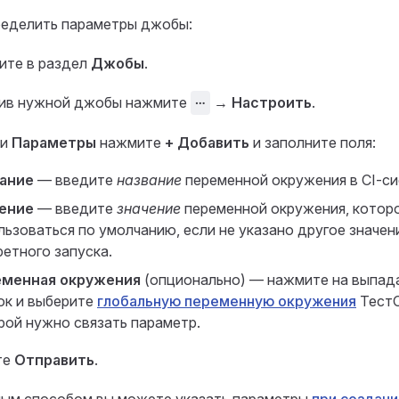
ределить параметры джобы:
ите в раздел
Джобы
.
ив нужной джобы нажмите
⋯
→
Настроить
.
ии
Параметры
нажмите
+ Добавить
и заполните поля:
ание
— введите
название
переменной окружения в CI-си
ение
— введите
значение
переменной окружения, котор
льзоваться по умолчанию, если не указано другое значен
ретного запуска.
менная окружения
(опционально) — нажмите на выпа
ок и выберите
глобальную переменную окружения
ТестО
рой нужно связать параметр.
те
Отправить
.