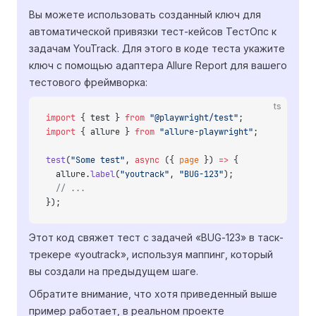
Вы можете использовать созданный ключ для
автоматической привязки тест-кейсов ТестОпс к
задачам YouTrack. Для этого в коде теста укажите
ключ с помощью адаптера Allure Report для вашего
тестового фреймворка:
ts
import
 { test } 
from
 "@playwright/test"
;
import
 { allure } 
from
 "allure-playwright"
;
test
(
"Some test"
, 
async
 ({ 
page
 }) 
=>
 {
  allure.
label
(
"youtrack"
, 
"BUG-123"
);
  // ...
});
Этот код свяжет тест с задачей «BUG-123» в таск-
трекере «youtrack», используя маппинг, который
вы создали на предыдущем шаге.
Обратите внимание, что хотя приведенный выше
пример работает, в реальном проекте